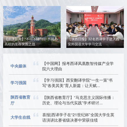
【澎湃新闻】“不得不转”：一所民办
【陕西日报】32名西译学子进入西
高校的生存突围之战
安外国语大学学习交流
【中国网】报考西译凤凰数智传媒产业学
中央媒体
院六大理由
【学习强国】西安翻译学院“一生一策”书
学习强国
写“各美其美”育人新篇：让天赋...
陕西省教育
【陕西省教育厅】“马克思主义国际传播：
历史、理论与当代实践”学术研讨...
厅
喜报|西译学子在“21世纪杯”全国大学生英
大学生在线
语演讲比赛省级决赛中荣获佳绩