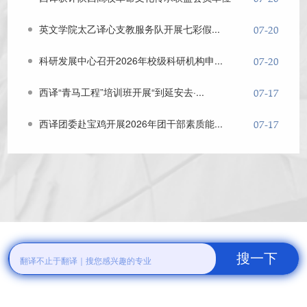
英文学院太乙译心支教服务队开展七彩假...
07-20
科研发展中心召开2026年校级科研机构申...
07-20
西译“青马工程”培训班开展“到延安去·...
07-17
西译团委赴宝鸡开展2026年团干部素质能...
07-17
译览专业
育人体系
成长路径
职场启航
溯源办学底蕴 彰显综合实力
精研教学体系 厚植成长沃土
夯实专业根基 锤炼过硬本领
就业口碑卓著 双创成果丰硕
深耕学科建设 铸就一流品牌
汇聚良师睿才 赋能学业发展
淬炼青春底色 绽放时代芳华
拓展合作格局 共育时代英才
国家级大创项目72项目，省级385项
国家级一流本科课程6门，省级33门
全国学生就业十强示范民办高校
国家级一流本科专业3个
近5年学生参加各类学科竞赛奖5159项
省级特色和精品资源共享课程20门
省级一流本科专业11个
陕西示范性高校毕业生
搜一下
2026年招生专业本科38个，高职4个
就业创业指导服务机构
省级教学团队13个
社会影响力就业典型高校
省级教学成果奖16项