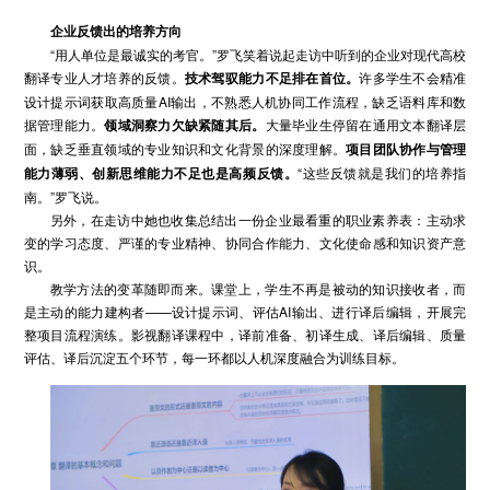
企业
反馈出的
培养方向
“用人单位是最诚实的考官。”罗飞笑着说起走访中听到的企业对现代高校
翻译专业人才培养的反馈。
技术驾驭能力不足排在首位。
许多学生不会精准
设计提示词获取高质量AI输出，不熟悉人机协同工作流程，缺乏语料库和数
据管理能力。
领域洞察力欠缺紧随其后
。
大量毕业生停留在通用文本翻译层
面，缺乏垂直领域的专业知识和文化背景的深度理解。
项目团队协作与管理
能力薄弱、创新思维能力不足也是高频反馈。
“这些反馈就是我们的培养指
南。”罗飞说。
另外，在走访中她也收集总结出一份企业最看重的职业素养表：主动求
变的学习态度、严谨的专业精神、协同合作能力、文化使命感和知识资产意
识。
教学方法的变革随即而来。课堂上，学生不再是被动的知识接收者，而
是主动的能力建构者——设计提示词、评估AI输出、进行译后编辑，开展完
整项目流程演练。影视翻译课程中，译前准备、初译生成、译后编辑、质量
评估、译后沉淀五个环节，每一环都以人机深度融合为训练目标。