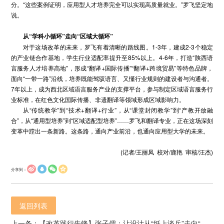
分。“这些案例证明，应用型人才培养完全可以实现高质量就业。”罗飞坚定地
说。
从
“学科小循环”走向“区域大循环”
对于这场改革的未来，罗飞有着清晰的路线图。1-3年，建成2-3个稳定
的产业链合作基地，学生行业适配率提升至85%以上。4-6年，打造“陕西语
言服务人才培养高地”，形成“翻译+国际传播”“翻译+跨境贸易”等特色品牌，
面向“一带一路”沿线，培养既能驾驭语言、又懂行业规则的建设者与沟通者。
7年以上，成为西北区域语言服务产业的支撑平台，参与制定区域语言服务行
业标准，在红色文化国际传播、非遗翻译等领域形成区域影响力。
从“传统教学”到“技术+翻译+行业”，从“课堂封闭教学”到“产教开放融
合”，从“通用型培养”到“区域适配型培养”……罗飞和翻译专业，正在这场深刻
变革中蹚出一条新路。这条路，通向产业前沿，也通向应用型大学的未来。
(记者/王丽凤 校对/鹿艳 审核/汪杰)
分享到：
返回列表
上一条：【改革践行先锋】张子儒：让设计从“纸上谈兵”走向“项目落地”