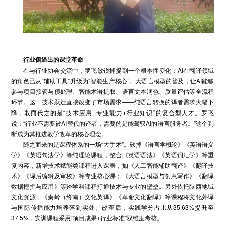
行业倒逼
出的
课堂革命
在与行业协会交流中，罗飞敏锐捕捉到一个根本性变化：AI在翻译领域
的角色已从“辅助工具”升级为“智能生产核心”。大语言模型的普及，让AI能够
参与项目接管与预处理、智能术语提取、语言文本润色、质量评估等全流程
环节。这一技术跃迁直接改变了市场需求——纯语言转换的译者需求大幅下
降，取而代之的是“技术应用+专业能力+行业知识”的复合型人才。罗飞
说：“行业不需要被AI替代的译者，需要的是能驾驭AI的语言服务者。”这个判
断成为其推进教学改革的核心理念。
随之而来的是课程体系的一场“大手术”。砍掉《语言学概论》《英语语义
学》《英语句法学》等纯理论课程，整合《英语语法》《英语词汇学》等重
复内容，新增技术赋能类课程进入课表，如《人工智能辅助翻译》《翻译技
术》《译后编辑及审校》等专业核心课；《大语言模型与创意写作》《翻译
数据挖掘与应用》等跨学科课程打通技术与专业的壁垒。另外依托陕西地域
文化资源，《秦岭（终南）文化英译》《革命文化翻译》等课程将文化外译
与国际传播能力培养落到实处。改革后，实践学分占比从35.63%提升至
37.5%，实训课程采用“项目成果+行业标准”双维度考核。