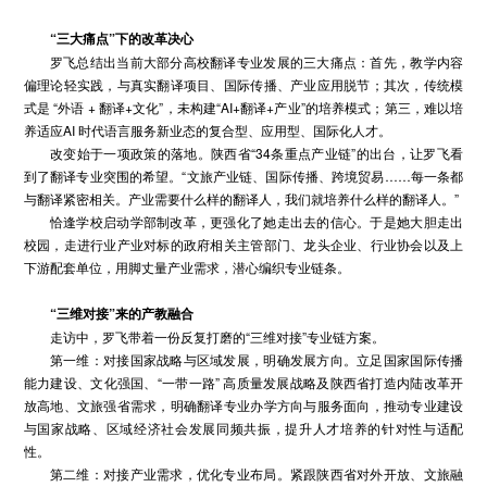
“三
大
痛点”
下
的改革决心
罗飞总结出当前大部分高校翻译专业发展的三大痛点：首先，教学内容
偏理论轻实践，与真实翻译项目、国际传播、产业应用脱节；其次，传统模
式是 “外语 + 翻译+文化”，未构建“AI+翻译+产业”的培养模式；第三，难以培
养适应AI 时代语言服务新业态的复合型、应用型、国际化人才。
改变始于一项政策的落地。陕西省“34条重点产业链”的出台，让罗飞看
到了翻译专业突围的希望。“文旅产业链、国际传播、跨境贸易……每一条都
与翻译紧密相关。产业需要什么样的翻译人，我们就培养什么样的翻译人。”
恰逢学校启动学部制改革，更强化了她走出去的信心。于是她大胆走出
校园，走进行业产业对标的政府相关主管部门、龙头企业、行业协会以及上
下游配套单位，用脚丈量产业需求，潜心编织专业链条。
“三维对接”
来的
产教融合
走访中，罗飞带着一份反复打磨的“三维对接”专业链方案。
第一维：对接国家战略与区域发展，明确发展方向。立足国家国际传播
能力建设、文化强国、“一带一路” 高质量发展战略及陕西省打造内陆改革开
放高地、文旅强省需求，明确翻译专业办学方向与服务面向，推动专业建设
与国家战略、区域经济社会发展同频共振，提升人才培养的针对性与适配
性。
第二维：对接产业需求，优化专业布局。紧跟陕西省对外开放、文旅融