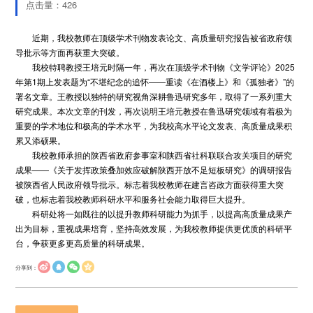
点击量：
426
近期，我校教师在顶级学术刊物发表论文、高质量研究报告被省政府领
导批示等方面再获重大突破。
我校特聘教授王培元时隔一年，再次在顶级学术刊物《文学评论》2025
年第1期上发表题为“不堪纪念的追怀——重读《在酒楼上》和《孤独者》”的
署名文章。王教授以独特的研究视角深耕鲁迅研究多年，取得了一系列重大
研究成果。本次文章的刊发，再次说明王培元教授在鲁迅研究领域有着极为
重要的学术地位和极高的学术水平，为我校高水平论文发表、高质量成果积
累又添硕果。
我校教师承担的陕西省政府参事室和陕西省社科联联合攻关项目的研究
成果——《关于发挥政策叠加效应破解陕西开放不足短板研究》的调研报告
被陕西省人民政府领导批示。标志着我校教师在建言咨政方面获得重大突
破，也标志着我校教师科研水平和服务社会能力取得巨大提升。
科研处将一如既往的以提升教师科研能力为抓手，以提高高质量成果产
出为目标，重视成果培育，坚持高效发展，为我校教师提供更优质的科研平
台，争获更多更高质量的科研成果。
分享到：