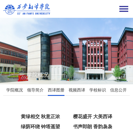
学院概况
学院概况
领导简介
西译图册
视频西译
学校标识
信息公开
黄绿相交 秋意正浓
樱花盛开 大美西译
绿荫环绕 钟塔遥望
书声郎朗 香韵袅袅