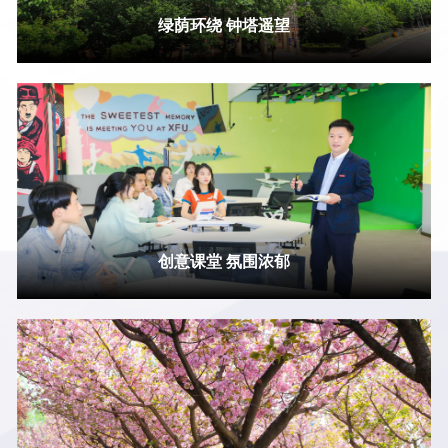
绿荫环绕 钟塔遥望
创意课堂 氛围浓郁