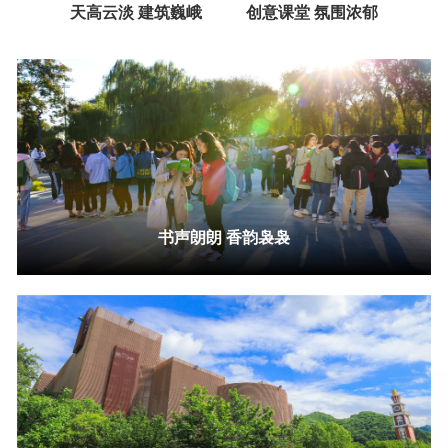
天高云淡 建筑巍峨
创意课堂 氛围浓郁
书声朗朗 香韵袅袅