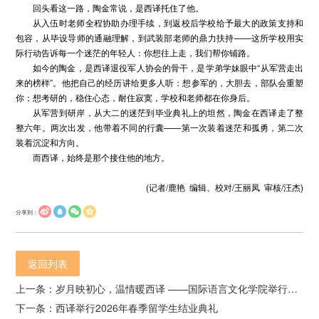
回头看这一路，陶金常说，是西译托住了他。
从入伍时老师全程协助办理手续，到返校后学校给予最大的政策支持和
包容，从毕设导师的通融理解，到武装部老师的鼎力扶持——这所学校用实
际行动告诉每一个迷茫的年轻人：你想往上走，我们帮你铺路。
如今的陶金，是西译退役军人协会的骨干，是学弟学妹眼中“从军营走出
来的榜样”。他把自己的经历讲给更多人听：想参军的，大胆去，部队会重塑
你；想考研的，稳住心态，耐住寂寞，学校和老师都在你身后。
从军营到研岸，从大二的迷茫到毕业典礼上的坦然，陶金在西译走了整
整六年。两次出发，他带着不同的行囊——第一次装着迷茫和孤勇，第二次
装着沉淀和方向。
而西译，始终是那个接住他的地方。
(记者/鹿艳 编辑、校对/王丽凤 审核/汪杰)
分享到：
返回列表
上一条：岁月映初心，温情暖西译 ——国际语言文化学院举行老教授荣退仪式
下一条：西译举行2026年春季留学生结业典礼