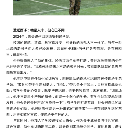
重返西译：物是人非，但心已不同
2024年，陶金退伍回到西安翻译学院。
校园的建筑、道路、教室都没变，可身边的面孔大不一样了。当年一起
上课的老同学们大多已经离校，昔日朝夕相处的伙伴各奔前程。走在校园
里，触景生情。
但他很快融入了新的集体。经历过两年军营打磨，曾经浑浑噩噩的少年
已经褪去了浮躁。“我格外珍惜来之不易的求学时光，带着部队练就的意志与
阅历重新出发。”
他主动申请担任新生军训教官，想把部队的作风和纪律精神传递给学弟
学妹。“带兵和带学生差别挺大，”他说，“带兵是令行禁止，目标直指战备执
勤；带学生要耐心引导，既要严抓纪律，也要包容疏导，因材施教。”训练场
上，他不再是那个严厉的班长，而是一个耐心的学长。有学生站军姿站到腿
发抖，他会走过去轻声说“再坚持一下”；有学生想打退堂鼓，他会把自己的故
事讲给他们听。他把这看作是另一种形式的“传帮带”——把在部队学到的东
西，用更柔软的方式，传递给更年轻的人。
与此同时，他加入了学校退役军人协会，作为骨干成员参与征兵宣传、
红色宣讲、新生军训协助等工作，以身作则带动身边同学。在他看来，退役