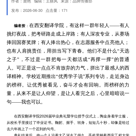
作者：鹿艳
编辑：王丽凤
来源：品牌传播部
发布：2026-06-30
点击量：
171
编者按
：
在西安翻译学院，有这样一群年轻人——有人
挑灯夜战，把考研路走成上岸路；有人深攻专业，从赛场
捧回国赛奖牌；有人捧出热心，在志愿服务中点亮他人；
也有人肩挑责任，用担当写下青春。他们不是什么“天选
之子”，不过是一群把每一天都活成“再撑一撑”的普通
人。可正是这一点点不肯放弃的力气，拼出了最感人的西
译精神。学校近期推出“优秀学子说”系列专访，走近身边
的榜样。让优秀被看见，奋斗才会有回响。而榜样的力
量，从来不是让人仰望，是让人看完之后，心里暗暗说一
句——我也可以。
在西安翻译学院2026届毕业典礼暨学位授予仪式上，陶金身着学士服，
从校长手里接过了毕业证书。鞠躬、握手、转身，短短几十秒，却像是给过
去六年画上了一个迟到的句号。
典礼结束后，他一个人沿着太乙河走了很久。手机里躺着西安工程大学