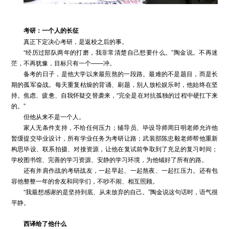
考研：一个人的长征
真正下定决心考研，是返校之后的事。
“经历过部队两年的打磨，我非常清楚自己想要什么。”陶金说。不再迷
茫，不再犹豫，目标只有一个——冲。
备考的日子，是他大学以来最煎熬的一段路。最难的不是题目，而是长
期的孤军奋战。每天重复枯燥的背诵、刷题，别人放松娱乐时，他始终在坚
持。焦虑、疲惫、自我怀疑交替袭来，“完全是在对抗孤独的过程中硬扛下来
的。”
但他从来不是一个人。
家人无条件支持，不给任何压力；辅导员、毕设导师周日明老师允许他
暂缓提交毕业设计，所有学业任务为考研让路；武装部陈忠毅老师帮他重新
构思毕设、联系拍摄、对接资源，让他在复试前争取到了充足的复习时间；
学校图书馆、完善的学习资源、安静的学习环境，为他铺好了所有的路。
还有并肩作战的考研战友，一起早起、一起熬夜、一起扛压力。还有包
容他整整一年的舍友和同学们，不吵不闹、相互照顾。
“我最想感谢的是坚持到底、从未放弃的自己。”陶金说这句话时，语气很
平静。
西译给了他什么