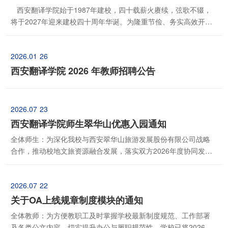
西安翻译学院始于1987年建校，四十载薪火赓续，弦歌不辍，
将于2027年迎来建校四十周年华诞。为隆重节俭、务实高效开展
学校40周年校庆系列活动，全面展示办学成果、传承校园文脉、
凝聚师生校友力量、彰显学校办学精神与时代风貌，现面向全社
2026.01
26
会公开征集西安翻译学院40周年校庆主题、校庆视觉形象及校庆
纪念品设计方案。具体征集事宜公告如下：一、征...
西安翻译学院 2026 年教师招聘公告
2026.07
23
西安翻译学院师生翠华山优惠入园通知
全体师生：为深化我校与西安翠华山旅游发展股份有限公司战略
合作，推动校地文旅资源融合发展，落实双方2026年度协同发展
合作框架约定，丰富师生课余生活、落实文旅惠民政策，现将
2026年翠华山景区面向我校2026级新生、全体在校师生的专属文
2026.07
22
旅惠民优惠政策通知如下：一、2026级新生报到季专属文旅惠民
政策适用对象：2026级西安翻译学院全日制本科、专...
关于OA上线规章制度模块的通知
全体教师：为方便教职工及时掌握学校最新制度规范、工作部署
及各类公文内容，切实提升办公与履职规范性，学校已将2026年