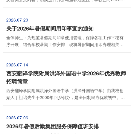
发文及规章制度资料统一上传至OA系统文档中心，可供全校教师
随时查阅、学习。现将有关事项通知如下：本次归档资料主要涵
2026.07
20
盖以下类别：2026年发文、规章制度（教学制度、科研制度、人
事制度、财务制度、学生管理制度、党委工作制度...
关于2026年暑假期间用印事宜的通知
全体师生：为规范暑假期间印章使用管理，保障各项工作平稳有
序开展，结合学校暑期工作安排，现将暑假期间用印办理相关事
宜通知如下：一、集中办理时间暑假期间校内用印实行每周集中
办理制度，统一办理时间为每周一 09:00—17:00，其余时间不接
2026.07
14
待现场用印业务，请各位师生合理安排办理时间。二、用印审批
要求所有用印业务须提前完成线上审批，审批流程...
西安翻译学院附属洪泽外国语中学2026年优秀教师
招聘简章
西安翻译学院附属洪泽外国语中学（洪泽外国语中学）由我校创
始人丁祖诒先生于2000年回乡创办，是全日制民办优质初中。学
校依托西安翻译学院优质教育资源与办学底蕴，扎根江苏淮安洪
泽湖畔办学二十六载，办学成果丰硕，获评江苏省示范初中、江
2026.07
06
苏省文明单位、长三角优质民办校等多项省级荣誉，稳居淮安市
初中教育第一方阵。现公开招聘优秀初中教师。公...
2026年暑假后勤集团服务保障值班安排