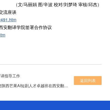
（文/马丽娟 图/辛波 校对/刘梦琦 审核/邱杰）
交流座谈
32491.htm
西安翻译学院签署合作协议
htm
西译指导工作
返回列表
下一条：从“基地挂牌”到“人才落地”——校政企三方共建陕西芒果AI短剧人才卓越班在西安翻译学院正式开班