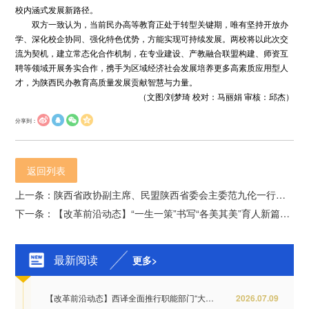
校内涵式发展新路径。
双方一致认为，当前民办高等教育正处于转型关键期，唯有坚持开放办
学、深化校企协同、强化特色优势，方能实现可持续发展。两校将以此次交
流为契机，建立常态化合作机制，在专业建设、产教融合联盟构建、师资互
聘等领域开展务实合作，携手为区域经济社会发展培养更多高素质应用型人
才，为陕西民办教育高质量发展贡献智慧与力量。
（文图/刘梦琦 校对：马丽娟 审核：邱杰）
分享到：
返回列表
上一条：陕西省政协副主席‌、‌民盟陕西省委会主委范九伦一行来校调研
下一条：【改革前沿动态】“一生一策”书写“各美其美”育人新篇：让天赋被看见
最新阅读
更多>
【改革前沿动态】西译全面推行职能部门“大部...
2026.07.09