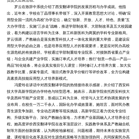
罗云在致辞中系统介绍了西安翻译学院的发展历程与办学成就。他指
出，近年来，学校在丁晶理事长带领下，深入开展教育思想大讨论，明确“应
用型全国一流民办高校”办学定位，确立“创新、开放、人才、特色、质量”五
大办学理念，实施“三步走”战略，推进学部制改革、大部制改革及五大校园建
设，着力构建以语言学科为主体、新工科新医科为两翼的学科专业新格局。
罗云强调，产教融合是落实教育科技人才一体化发展的重大举措，是建设应
用型大学的必由之路，也是培养应用型人才的客观要求，更是应对民办高校
生源危机的有效路径。学校通过学部制重组专业院系，对接陕西省重点产业
链；与企业共建产业学院，实施订单式人才培养；推行“创意—作品—产品—
商品”转化链条，将企业真实项目引入课堂；同时修订人才培养方案，加大实
践教学比重，探索专题式、项目式教学及学分银行等评价改革，全方位构建
高素质高技能应用型人才培养新模式。
冯爱玲在讲话中对西安翻译学院的热情接待表示感谢，并介绍了西安科
技大学高新学院的办学特色与转型思考。她表示，高新学院依托西安科技大
学及西科节能产业背景，形成以工科为主体、经管与人文艺术协调发展的专
业布局，在校生一万二千余人，国际化办学成效显著。她坦言，面对民办教
育生源竞争加剧、专业动态调整等现实挑战，高新学院正着力优化专业结
构、升级实验平台、深化产教融合落地，力求将产业基因融入人才培养全过
程。她高度评价西安翻译学院在改革顶层设计、实践教学体系及产教融合机
制等方面的创新探索，认为两校地缘相近、问题相通，期待未来在实验室共
建、课程项目化改革及应对生源危机策略等方面加强协同，共同探索民办高